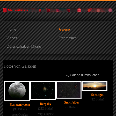
Home
Galerie
Videos
Impressum
Datenschutzerklärung
Fotos von Galaxien
Sonstiges
(12 Bilder)
Sternfelder
Deepsky
Planetensystem
(5 Bilder)
(212 Bilder)
(93 Bilder)
zeigt Objekte
zeigt Objekte