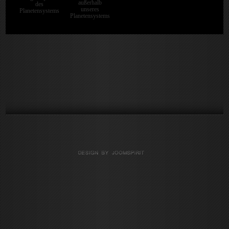
außerhalb
des
unseres
Planetensystems
Planetensystems