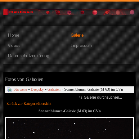
Home
Galerie
Videos
Impressum
Datenschutzerklärung
Fotos von Galaxien
Startseite
»
Deepsky
»
Galaxien
» Sonnenblumen-Galaxie (M 63) im CVn
Zurück zur Kategorieübersicht
Sonnenblumen-Galaxie (M 63) im CVn