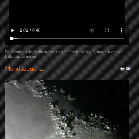
Die Sternbilder des Südhorizontes einer Frühherbstnacht aufgenommen von der
Balkonsternwarte aus
Mondsequenz