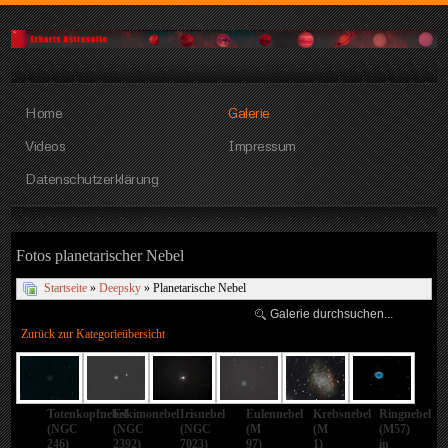
Home
Galerie
Videos
Impressum
Datenschutzerklärung
Fotos planetarischer Nebel
Startseite
»
Deepsky
» Planetarische Nebel
Zurück zur Kategorieübersicht
Totenkopfnebel
Eskimonebel
Irisnebel
Eulennebel
Krebsnebel
Ringnebel
(NGC
(NGC
(NGC
(M
(M
(M57)
246)
2392)
7023)
97)
1)
in