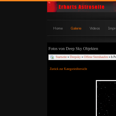
Home
Galerie
Videos
Impr
Fotos von Deep Sky Objekten
Startseite
»
Deepsky
»
Offene Sternhaufen
» h P
Zurück zur Kategorieübersicht