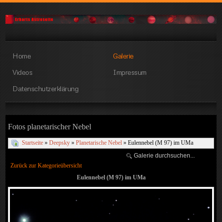
Home
Galerie
Videos
Impressum
Datenschutzerklärung
Fotos planetarischer Nebel
Startseite
»
Deepsky
»
Planetarische Nebel
» Eulennebel (M 97) im UMa
Zurück zur Kategorieübersicht
Eulennebel (M 97) im UMa