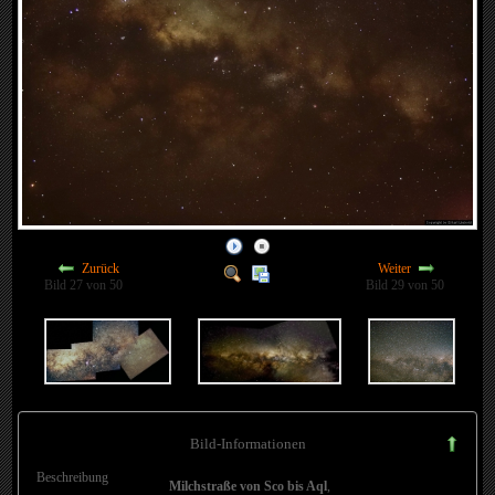
Zurück
Weiter
Bild 27 von 50
Bild 29 von 50
Bild-Informationen
Beschreibung
Milchstraße von Sco bis Aql
,