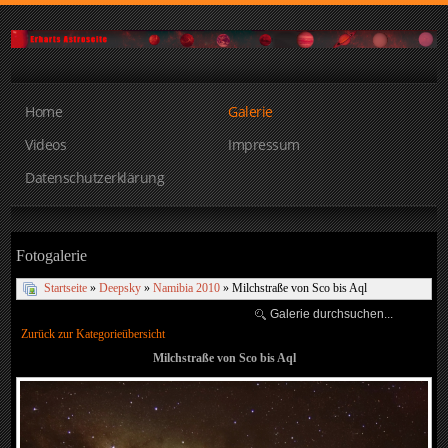
Home
Galerie
Videos
Impressum
Datenschutzerklärung
Fotogalerie
Startseite
»
Deepsky
»
Namibia 2010
» Milchstraße von Sco bis Aql
Zurück zur Kategorieübersicht
Milchstraße von Sco bis Aql