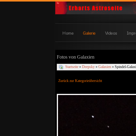
Home
Galerie
Videos
Impr
Fotos von Galaxien
Startseite
»
Deepsky
»
Galaxien
» Spindel-Galax
Zurück zur Kategorieübersicht