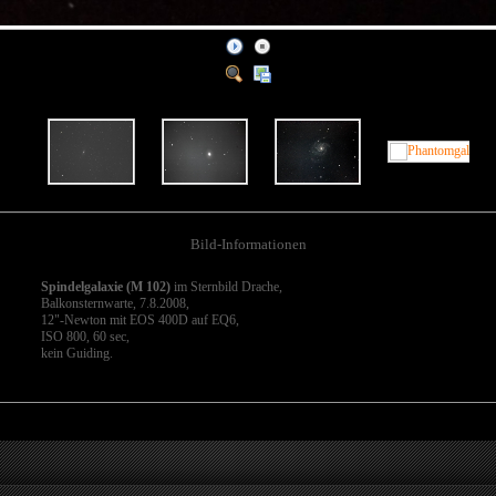
Bild-Informationen
Spindelgalaxie (M 102)
im Sternbild Drache,
Balkonsternwarte, 7.8.2008,
12"-Newton mit EOS 400D auf EQ6,
ISO 800, 60 sec,
kein Guiding.